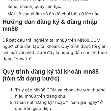
Keno, nhanh, quay liên tục.
Một số sản phẩm số ảo để chơi bất cứ lúc nào.
Hướng dẫn đăng ký & đăng nhập
mn88
Để bắt đầu trải nghiệm tại mn88 trên MN88.COM,
người chơi cần tạo tài khoản. Quy trình được tối giản,
chỉ mất vài phút. Dưới đây là hướng dẫn chi tiết theo
dạng “How‑to”.
Quy trình đăng ký tài khoản mn88
(tóm tắt dạng bước)
Truy cập MN88.COM và chọn khu vực thương
hiệu mn88 trên trang chủ.
Nhấn nút “Đăng ký” hoặc “Tham gia ngay” ở
góc trên giao diện.