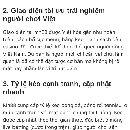
2. Giao diện tối ưu trải nghiệm
người chơi Việt
Giao diện tại mn88 được Việt hóa gần như hoàn
toàn, cách bố cục menu, bảng kèo, danh sách bàn
casino đều được thiết kế theo thói quen người dùng
Việt Nam. Dù bạn là người mới, chỉ cần vài phút làm
quen là đã có thể đặt cược cơ bản mà không bị rối
mắt hay nhầm lẫn vị trí nút bấm.
3. Tỷ lệ kèo cạnh tranh, cập nhật
nhanh
Mn88 cung cấp tỷ lệ kèo bóng đá, bóng rổ, tennis… ở
mức cạnh tranh với mặt bằng chung thị trường. Kèo
được cập nhật theo thời gian thực, đặc biệt ở mảng
live betting (cược trong trận), giúp người chơi săn