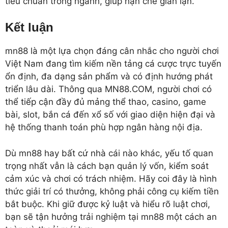
tiêu chuẩn trong ngành, giúp hạn chế gian lận.
Kết luận
mn88 là một lựa chọn đáng cân nhắc cho người chơi
Việt Nam đang tìm kiếm nền tảng cá cược trực tuyến
ổn định, đa dạng sản phẩm và có định hướng phát
triển lâu dài. Thông qua MN88.COM, người chơi có
thể tiếp cận đầy đủ mảng thể thao, casino, game
bài, slot, bắn cá đến xổ số với giao diện hiện đại và
hệ thống thanh toán phù hợp ngân hàng nội địa.
Dù mn88 hay bất cứ nhà cái nào khác, yếu tố quan
trọng nhất vẫn là cách bạn quản lý vốn, kiểm soát
cảm xúc và chơi có trách nhiệm. Hãy coi đây là hình
thức giải trí có thưởng, không phải công cụ kiếm tiền
bắt buộc. Khi giữ được kỷ luật và hiểu rõ luật chơi,
bạn sẽ tận hưởng trải nghiệm tại mn88 một cách an