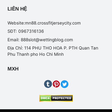
LIÊN HỆ
Website:mn88.crossfitjerseycity.com
SĐT: 0967316136
Email:
888slot@wettingblog.com
Địa Chỉ: 114 PHU THO HOA P. PTH Quan Tan
Phu Thanh pho Ho Chi Minh
MXH