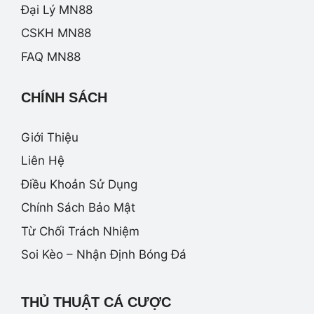
Đại Lý MN88
CSKH MN88
FAQ MN88
CHÍNH SÁCH
Giới Thiệu
Liên Hệ
Điều Khoản Sử Dụng
Chính Sách Bảo Mật
Từ Chối Trách Nhiệm
Soi Kèo – Nhận Định Bóng Đá
THỦ THUẬT CÁ CƯỢC