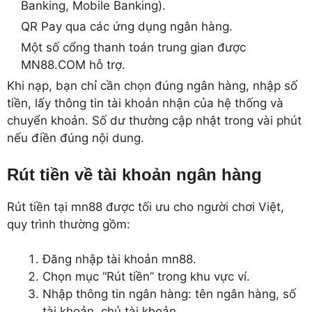
Banking, Mobile Banking).
QR Pay qua các ứng dụng ngân hàng.
Một số cổng thanh toán trung gian được
MN88.COM hỗ trợ.
Khi nạp, bạn chỉ cần chọn đúng ngân hàng, nhập số
tiền, lấy thông tin tài khoản nhận của hệ thống và
chuyển khoản. Số dư thường cập nhật trong vài phút
nếu điền đúng nội dung.
Rút tiền về tài khoản ngân hàng
Rút tiền tại mn88 được tối ưu cho người chơi Việt,
quy trình thường gồm:
Đăng nhập tài khoản mn88.
Chọn mục “Rút tiền” trong khu vực ví.
Nhập thông tin ngân hàng: tên ngân hàng, số
tài khoản, chủ tài khoản.