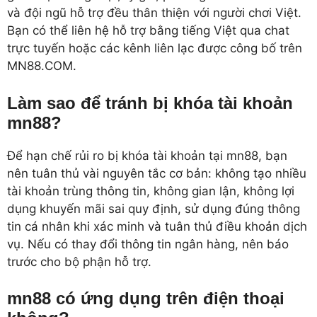
và đội ngũ hỗ trợ đều thân thiện với người chơi Việt.
Bạn có thể liên hệ hỗ trợ bằng tiếng Việt qua chat
trực tuyến hoặc các kênh liên lạc được công bố trên
MN88.COM.
Làm sao để tránh bị khóa tài khoản
mn88?
Để hạn chế rủi ro bị khóa tài khoản tại mn88, bạn
nên tuân thủ vài nguyên tắc cơ bản: không tạo nhiều
tài khoản trùng thông tin, không gian lận, không lợi
dụng khuyến mãi sai quy định, sử dụng đúng thông
tin cá nhân khi xác minh và tuân thủ điều khoản dịch
vụ. Nếu có thay đổi thông tin ngân hàng, nên báo
trước cho bộ phận hỗ trợ.
mn88 có ứng dụng trên điện thoại