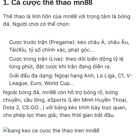
1. Cá cược thể thao mn88
Thể thao là linh hồn của mn88 với trọng tâm là bóng
đá. Người chơi có thể chọn:
Cược trước trận (Pregame): kèo châu Á, châu Âu,
Tài/Xỉu, tỷ số chính xác, phạt góc…
Cược trong trận (Live): theo dõi biến động tỷ lệ
từng phút, đặt cược khi trận đang diễn ra.
Giải đấu đa dạng: Ngoại hạng Anh, La Liga, C1, V-
League, Euro, World Cup…
Ngoài bóng đá, mn88 còn hỗ trợ bóng rổ, bóng
chuyền, cầu lông, eSports (Liên Minh Huyền Thoại,
Dota 2, CS:GO…) với bảng kèo trình bày trực quan,
cho phép lọc theo giải, theo thời gian bắt đầu.