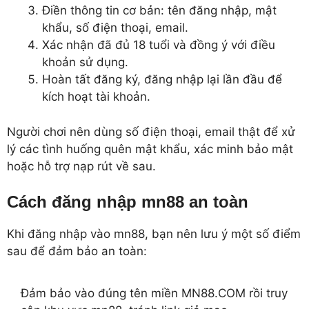
Điền thông tin cơ bản: tên đăng nhập, mật
khẩu, số điện thoại, email.
Xác nhận đã đủ 18 tuổi và đồng ý với điều
khoản sử dụng.
Hoàn tất đăng ký, đăng nhập lại lần đầu để
kích hoạt tài khoản.
Người chơi nên dùng số điện thoại, email thật để xử
lý các tình huống quên mật khẩu, xác minh bảo mật
hoặc hỗ trợ nạp rút về sau.
Cách đăng nhập mn88 an toàn
Khi đăng nhập vào mn88, bạn nên lưu ý một số điểm
sau để đảm bảo an toàn:
Đảm bảo vào đúng tên miền MN88.COM rồi truy