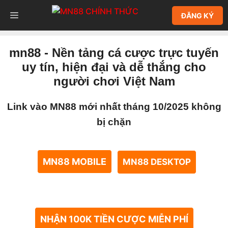
Chuyển
MENU
ĐĂNG KÝ
đến
nội
dung
mn88 - Nền tảng cá cược trực tuyến
uy tín, hiện đại và dễ thắng cho
người chơi Việt Nam
Link vào MN88 mới nhất tháng 10/2025 không
bị chặn
MN88 MOBILE
MN88 DESKTOP
NHẬN 100K TIỀN CƯỢC MIỄN PHÍ